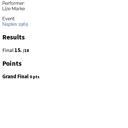
Performer:
Lize Marke
Event:
Naples 1965
Results
Final
15.
/18
Points
Grand Final
0 pts