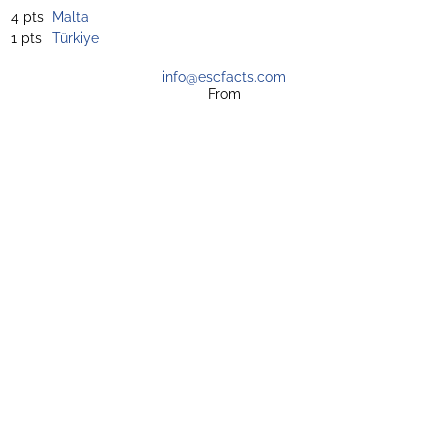
4 pts
Malta
1 pts
Türkiye
info@escfacts.com
From