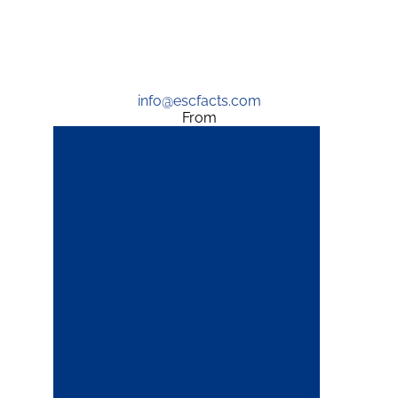
info@escfacts.com
From